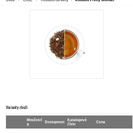
Úvod
ČAJE
Rooibos červený
Rooibos Pretty Woman
Varianty zboží
Množství
Katalogové
Dostupnost
Cena
g
číslo