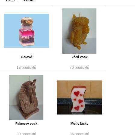
Úvod
SVÍČKY
Gelové
Včelí vosk
18 produktů
76 produktů
Palmový vosk
Motiv lásky
30 produktů
35 produktů