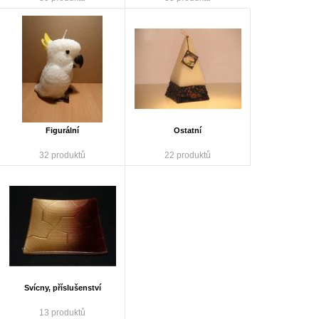
Figurální
Ostatní
32 produktů
22 produktů
Svícny, příslušenství
13 produktů