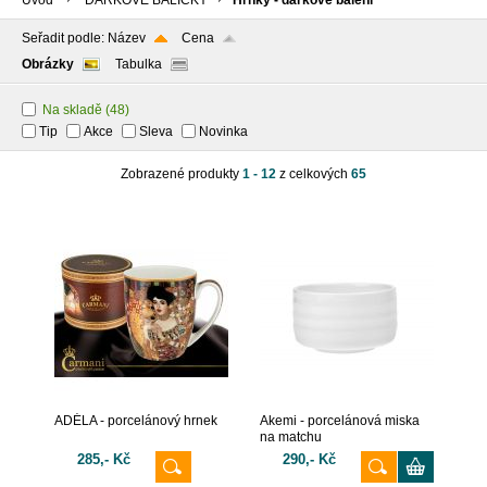
Úvod
DÁRKOVÉ BALÍČKY
Hrnky - dárkové balení
Seřadit podle:
Název
Cena
Obrázky
Tabulka
Na skladě
(48)
Tip
Akce
Sleva
Novinka
Zobrazené produkty
1 - 12
z celkových
65
ADÉLA - porcelánový hrnek
Akemi - porcelánová miska
na matchu
285,- Kč
290,- Kč