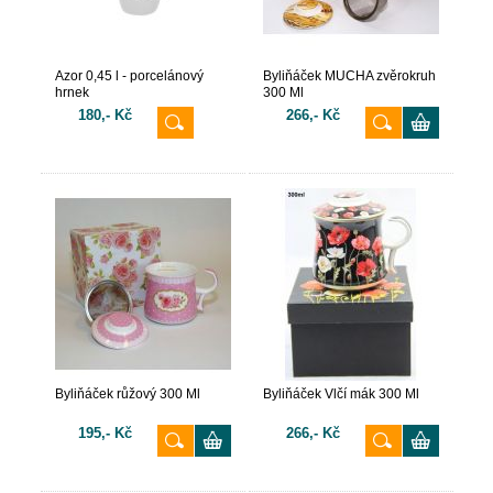
Azor 0,45 l - porcelánový
Byliňáček MUCHA zvěrokruh
hrnek
300 Ml
180,- Kč
266,- Kč
Byliňáček růžový 300 Ml
Byliňáček Vlčí mák 300 Ml
195,- Kč
266,- Kč