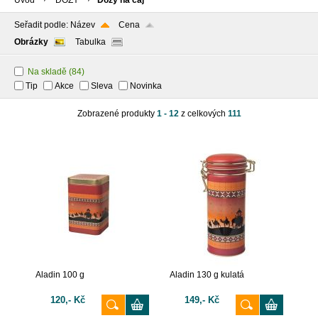
Úvod
DÓZY
Dózy na čaj
Seřadit podle:
Název
Cena
Obrázky
Tabulka
Na skladě
(84)
Tip
Akce
Sleva
Novinka
Zobrazené produkty
1 - 12
z celkových
111
Aladin 100 g
Aladin 130 g kulatá
120,- Kč
149,- Kč