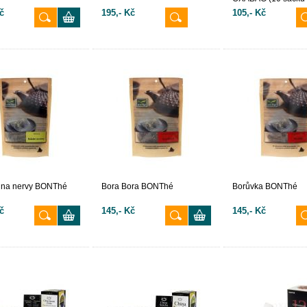
č
195,- Kč
105,- Kč
 na nervy BONThé
Bora Bora BONThé
Borůvka BONThé
č
145,- Kč
145,- Kč