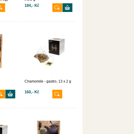
184,- Kč
Chamomile - gastro, 13 x 2 g
160,- Kč