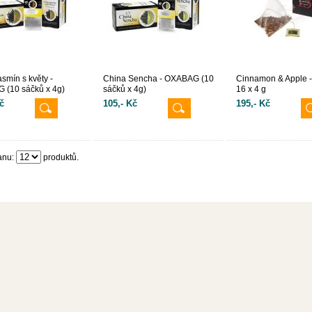
asmín s květy -
China Sencha - OXABAG (10
Cinnamon & Apple - 
 (10 sáčků x 4g)
sáčků x 4g)
16 x 4 g
č
105,- Kč
195,- Kč
anu:
produktů.