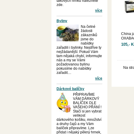
takových hrnků naleznete
zde.
více
Byliny
Na četné
žádosti
China j
zákazníků
OXABAG
jsme do
nabídky
105,- K
zařadili i bylinky. Nejdříve ty
nejžádanější. Pokud Vám
tam nějaká chybí, informujte
nás a my se Vámi
požadovanou bylinu
Na str
pokusíme do nabídky
zařadit....
více
Dárkové balíčky
PŘIPRAVÍME
VÁM DÁRKOVÝ
BALÍČEK DLE
VAŠEHO PŘÁNÍ !
Stačí si jen vybrat
velikost
dárkového košíku, množství
a druhy čajů a my Vám
balíček připravíme. Lze
přidat i nějaký pěkný hrnek,