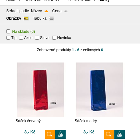
Úvod
DÁRKOVÉ BALÍČKY
Sestav si sám
Sáčky
Seřadit podle:
Název
Cena
Obrázky
Tabulka
Na skladě
(6)
Tip
Akce
Sleva
Novinka
Zobrazené produkty
1 - 6
z celkových
6
Sáček červený
Sáček modrý
8,- Kč
8,- Kč