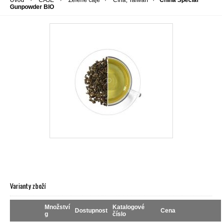
Úvod
ČAJE
Zelené čaje
Čína, Taiwan
China Special
Gunpowder BIO
Varianty zboží
Množství
Katalogové
Dostupnost
Cena
g
číslo