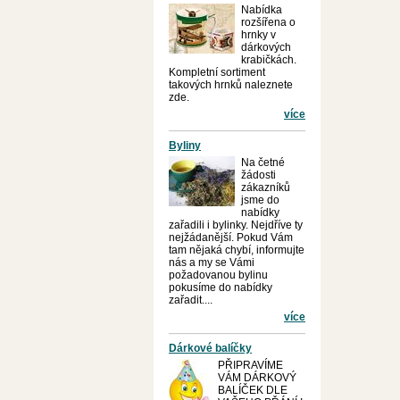
Nabídka
rozšířena o
hrnky v
dárkových
krabičkách.
Kompletní sortiment
takových hrnků naleznete
zde.
více
Byliny
Na četné
žádosti
zákazníků
jsme do
nabídky
zařadili i bylinky. Nejdříve ty
nejžádanější. Pokud Vám
tam nějaká chybí, informujte
nás a my se Vámi
požadovanou bylinu
pokusíme do nabídky
zařadit....
více
Dárkové balíčky
PŘIPRAVÍME
VÁM DÁRKOVÝ
BALÍČEK DLE