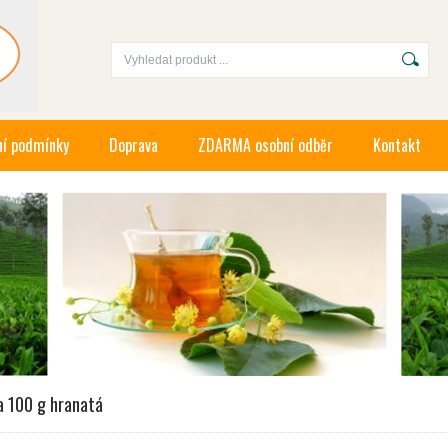
í podmínky
Doprava
ZDARMA osobní odběr
Kontakt
a 100 g hranatá