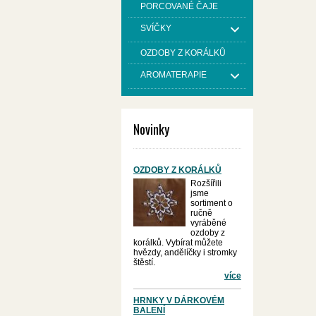
PORCOVANÉ ČAJE
SVÍČKY
OZDOBY Z KORÁLKŮ
AROMATERAPIE
Novinky
OZDOBY Z KORÁLKŮ
Rozšířili
jsme
sortiment o
ručně
vyráběné
ozdoby z
korálků. Vybírat můžete
hvězdy, andělíčky i stromky
štěstí.
více
HRNKY V DÁRKOVÉM
BALENÍ