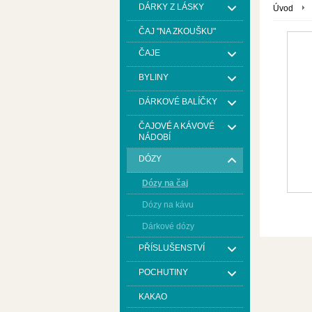
DÁRKY Z LÁSKY
Úvod
ČAJ "NA ZKOUŠKU"
ČAJE
BYLINY
DÁRKOVÉ BALÍČKY
ČAJOVÉ A KÁVOVÉ
NÁDOBÍ
DÓZY
Dózy na čaj
Dózy na kávu
Dárkové dózy
PŘÍSLUŠENSTVÍ
POCHUTINY
KAKAO